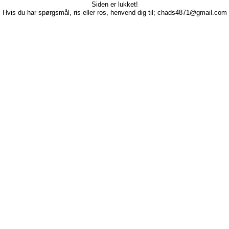
Siden er lukket!
Hvis du har spørgsmål, ris eller ros, henvend dig til; chads4871@gmail.com