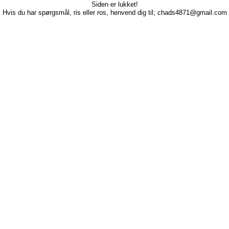
Siden er lukket!
Hvis du har spørgsmål, ris eller ros, henvend dig til; chads4871@gmail.com