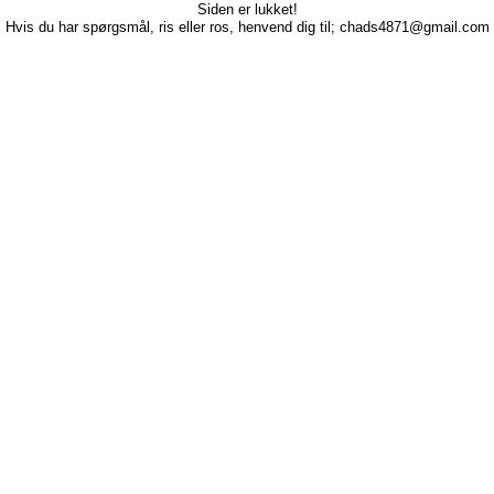
Siden er lukket!
Hvis du har spørgsmål, ris eller ros, henvend dig til; chads4871@gmail.com