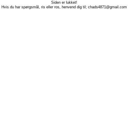
Siden er lukket!
Hvis du har spørgsmål, ris eller ros, henvend dig til; chads4871@gmail.com