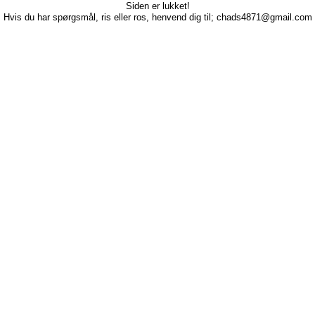
Siden er lukket!
Hvis du har spørgsmål, ris eller ros, henvend dig til; chads4871@gmail.com