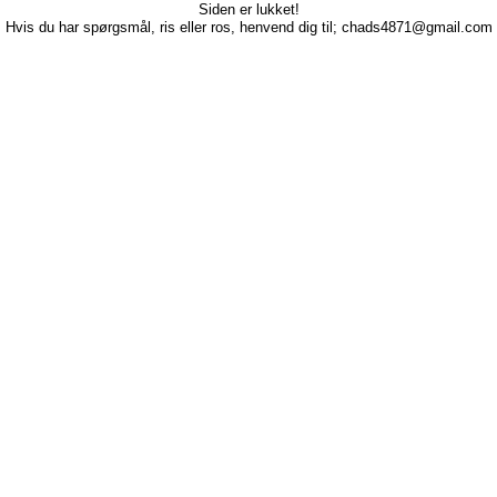
Siden er lukket!
Hvis du har spørgsmål, ris eller ros, henvend dig til; chads4871@gmail.com