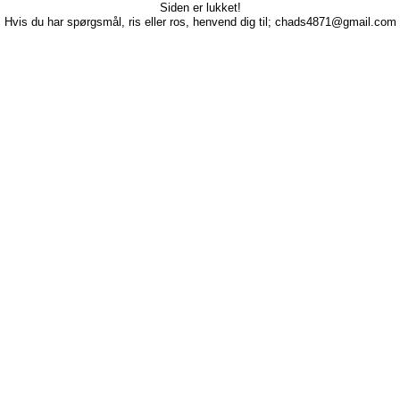
Siden er lukket!
Hvis du har spørgsmål, ris eller ros, henvend dig til; chads4871@gmail.com