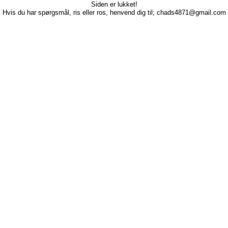
Siden er lukket!
Hvis du har spørgsmål, ris eller ros, henvend dig til; chads4871@gmail.com