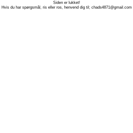
Siden er lukket!
Hvis du har spørgsmål, ris eller ros, henvend dig til; chads4871@gmail.com