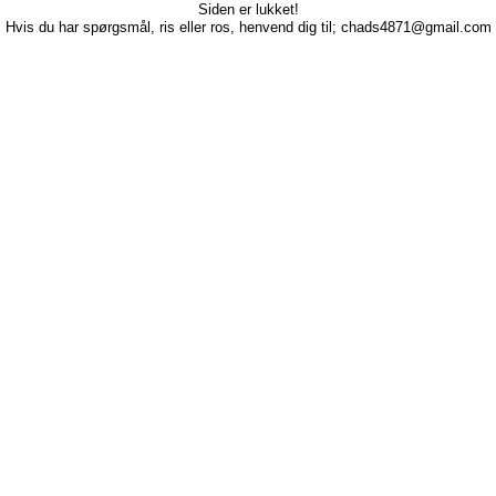
Siden er lukket!
Hvis du har spørgsmål, ris eller ros, henvend dig til; chads4871@gmail.com